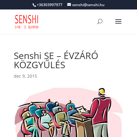
+36303997977
senshi@senshi.hu
Senshi SE – ÉVZÁRÓ
KÖZGYŰLÉS
dec 9, 2015