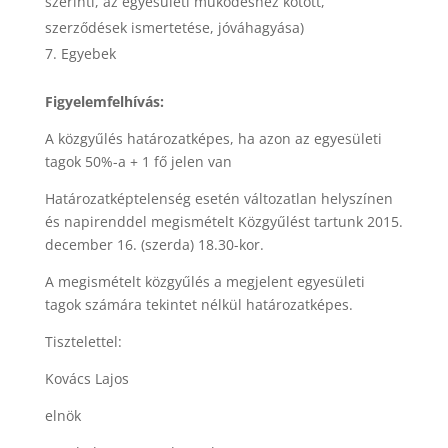
szerinti, az egyesületi működéshez kötött,
szerződések ismertetése, jóváhagyása)
Egyebek
Figyelemfelhívás:
A közgyűlés határozatképes, ha azon az egyesületi
tagok 50%-a + 1 fő jelen van
Határozatképtelenség esetén változatlan helyszínen
és napirenddel megismételt Közgyűlést tartunk 2015.
december 16. (szerda) 18.30-kor.
A megismételt közgyűlés a megjelent egyesületi
tagok számára tekintet nélkül határozatképes.
Tisztelettel:
Kovács Lajos
elnök