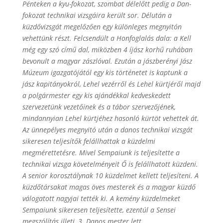
Pénteken a kyu-fokozat, szombat délelőtt pedig a Dan-
fokozat technikai vizsgáira került sor. Délután a
küzdővizsgát megelőzően egy különleges megnyitón
vehettünk részt. Felcsendült a Honfoglalás dala: a Kell
még egy szó című dal, miközben 4 íjász korhű ruhában
bevonult a magyar zászlóval. Ezután a jászberényi Jász
Múzeum igazgatójától egy kis történetet is kaptunk a
jász kapitányokról, Lehel vezérről és Lehel kürtjéről majd
a polgármester egy kis ajándékkal kedveskedett
szervezetünk vezetőinek és a tábor szervezőjének,
mindannyian Lehel kürtjéhez hasonló kürtöt vehettek át.
Az ünnepélyes megnyitó után a danos technikai vizsgát
sikeresen teljesítők felállhattak a küzdelmi
megmérettetésre. Mivel Sempaiunk is teljesítette a
technikai vizsga követelményeit Ő is felállhatott küzdeni.
A senior korosztálynak 10 küzdelmet kellett teljesíteni. A
küzdőtársakat magas öves mesterek és a magyar küzdő
válogatott nagyjai tették ki. A kemény küzdelmeket
Sempaiunk sikeresen teljesítette, ezentúl a Sensei
megszólítás illeti, 3. Danos mester lett.