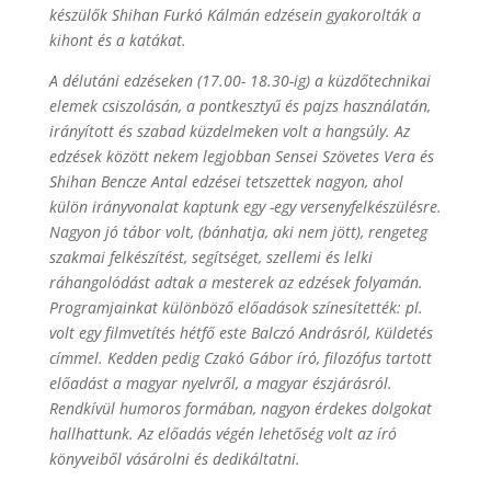
készülők Shihan Furkó Kálmán edzésein gyakorolták a
kihont és a katákat.
A délutáni edzéseken (17.00- 18.30-ig) a küzdőtechnikai
elemek csiszolásán, a pontkesztyű és pajzs használatán,
irányított és szabad küzdelmeken volt a hangsúly. Az
edzések között nekem legjobban Sensei Szövetes Vera és
Shihan Bencze Antal edzései tetszettek nagyon, ahol
külön irányvonalat kaptunk egy -egy versenyfelkészülésre.
Nagyon jó tábor volt, (bánhatja, aki nem jött), rengeteg
szakmai felkészítést, segítséget, szellemi és lelki
ráhangolódást adtak a mesterek az edzések folyamán.
Programjainkat különböző előadások színesítették: pl.
volt egy filmvetítés hétfő este Balczó Andrásról, Küldetés
címmel. Kedden pedig Czakó Gábor író, filozófus tartott
előadást a magyar nyelvről, a magyar észjárásról.
Rendkívül humoros formában, nagyon érdekes dolgokat
hallhattunk. Az előadás végén lehetőség volt az író
könyveiből vásárolni és dedikáltatni.