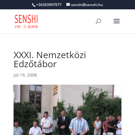
+36303997977
senshi@senshi.hu
XXXI. Nemzetközi
Edzőtábor
júl 19, 2008