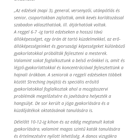
„Az edzések (napi 3), general, versenyzői, utánpótlás és
senior, csoportokban zajlottak, amik kevés korlátozással
szabadon választhatóak, ill. átjárhatóak voltak.
A reggel 6-7 -ig tartó edzéseken a hosszú távú
állóképességet, egy órán át tartó küzdelmekkel, az erő-
állóképességeinket és gyorsasági képességeket különböző
gyakorlatokkal próbálták fejleszteni a mesterek.
Valamint sokat foglalkoztunk a belső erőnkkel is, amit és
légző-gyakorlattokkal és koncentrációval fejlesztettünk a
hajnali órákban. A seniorok a reggeli edzéseken többek
között Streching (nyújtó) és speciális erősítő
gyakorlatokkal foglalkoztak ahol a mozgásszervi
problémák megelőzésére és javítására helyezték a
hangsúlyt. De sor került a jóga gyakorlására és a
küzdőjátékok oktatásának tanulására is.
Délelőtt 10-12-ig kihon és az eddig megtanult katak
gyakorlására, valamint magas szintű katák tanulására
és értelmezésére nyílott lehetőség. A danos vizsgákra