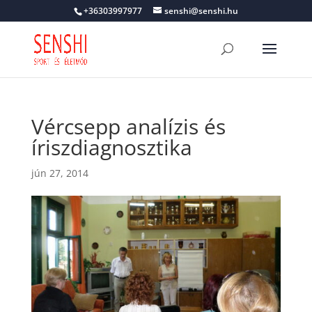
+36303997977
senshi@senshi.hu
Vércsepp analízis és
íriszdiagnosztika
jún 27, 2014