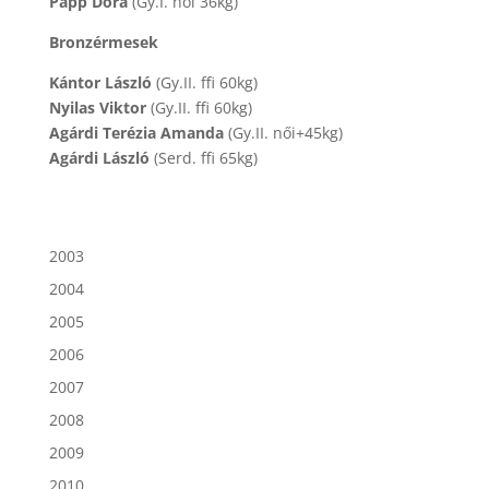
Papp Dóra
(Gy.I. női 36kg)
Bronzérmesek
Kántor László
(Gy.II. ffi 60kg)
Nyilas Viktor
(Gy.II. ffi 60kg)
Agárdi Terézia Amanda
(Gy.II. női+45kg)
Agárdi László
(Serd. ffi 65kg)
2003
2004
2005
2006
2007
2008
2009
2010