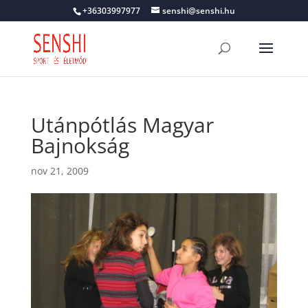
+36303997977
senshi@senshi.hu
Utánpótlás Magyar
Bajnokság
nov 21, 2009