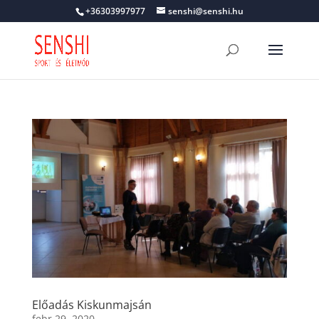
+36303997977
senshi@senshi.hu
Előadás Kiskunmajsán
febr 29, 2020