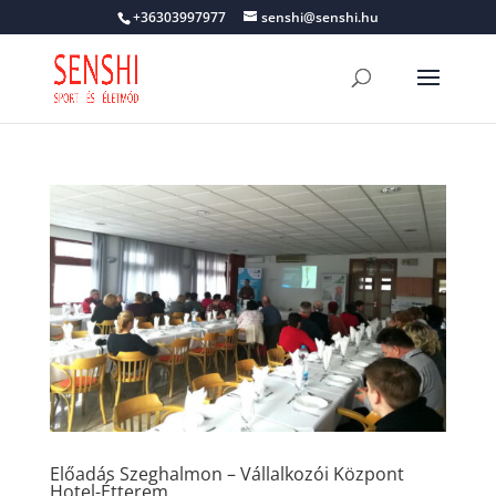
+36303997977
senshi@senshi.hu
Előadás Szeghalmon – Vállalkozói Központ
Hotel-Étterem