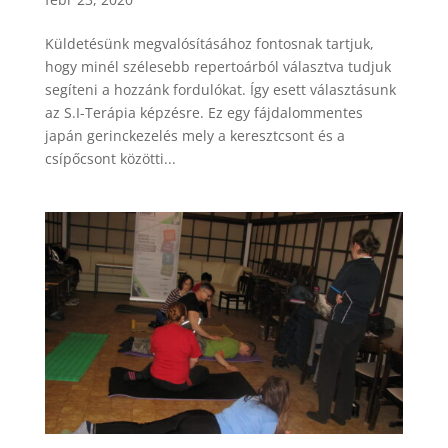
Küldetésünk megvalósításához fontosnak tartjuk,
hogy minél szélesebb repertoárból választva tudjuk
segíteni a hozzánk fordulókat. Így esett választásunk
az S.I-Terápia képzésre. Ez egy fájdalommentes
japán gerinckezelés mely a keresztcsont és a
csípőcsont közötti...