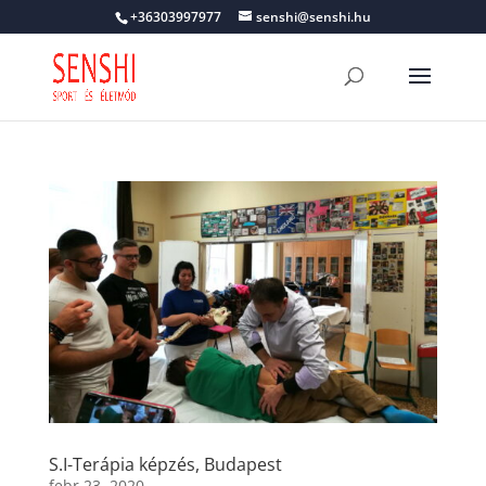
+36303997977
senshi@senshi.hu
S.I-Terápia képzés, Budapest
febr 23, 2020