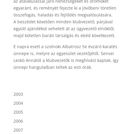
az átalakulással járó nehézségeket és örömöket
egyaránt, és reményét fejezte ki a jövőbeni töretlen
összefogás, haladás és fejlődés megvalósulására.
A beszédet követően minden klubvezető, párjával
együtt ajándékot vehetett át az ügyvezető elnöktől,
majd kötetlen baráti társalgás és ebéd következett.
E napra esett a szolnoki Albatrosz Se évzáró karatés
ünnepe is, melyre az egyesület vezetőjétől, Sensei
Leskó Annától a klubvezetők is meghívást kaptak, így
ünnepi hangulatban teltek az esti órák.
2003
2004
2005
2006
2007