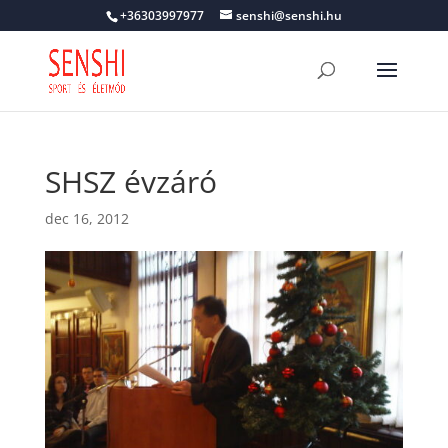
+36303997977
senshi@senshi.hu
SHSZ évzáró
dec 16, 2012