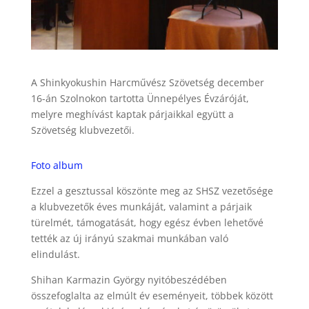
A Shinkyokushin Harcművész Szövetség december
16-án Szolnokon tartotta Ünnepélyes Évzáróját,
melyre meghívást kaptak párjaikkal együtt a
Szövetség klubvezetői.
Foto album
Ezzel a gesztussal köszönte meg az SHSZ vezetősége
a klubvezetők éves munkáját, valamint a párjaik
türelmét, támogatását, hogy egész évben lehetővé
tették az új irányú szakmai munkában való
elindulást.
Shihan Karmazin György nyitóbeszédében
összefoglalta az elmúlt év eseményeit, többek között