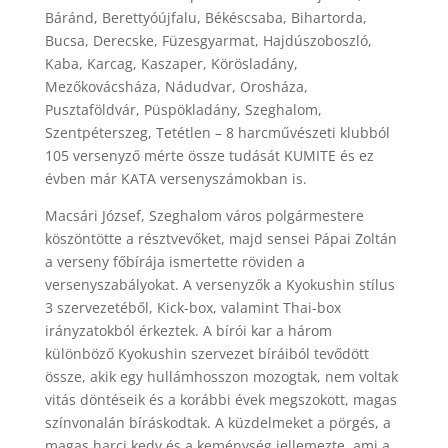
Báránd, Berettyóújfalu, Békéscsaba, Bihartorda,
Bucsa, Derecske, Füzesgyarmat, Hajdúszoboszló,
Kaba, Karcag, Kaszaper, Körösladány,
Mezőkovácsháza, Nádudvar, Orosháza,
Pusztaföldvár, Püspökladány, Szeghalom,
Szentpéterszeg, Tetétlen – 8 harcművészeti klubból
105 versenyző mérte össze tudását KUMITE és ez
évben már KATA versenyszámokban is.
Macsári József, Szeghalom város polgármestere
köszöntötte a résztvevőket, majd sensei Pápai Zoltán
a verseny főbírája ismertette röviden a
versenyszabályokat. A versenyzők a Kyokushin stílus
3 szervezetéből, Kick-box, valamint Thai-box
irányzatokból érkeztek. A bírói kar a három
különböző Kyokushin szervezet bíráiból tevődött
össze, akik egy hullámhosszon mozogtak, nem voltak
vitás döntéseik és a korábbi évek megszokott, magas
színvonalán bíráskodtak. A küzdelmeket a pörgés, a
magas harci kedv és a keménység jellemezte, ami a