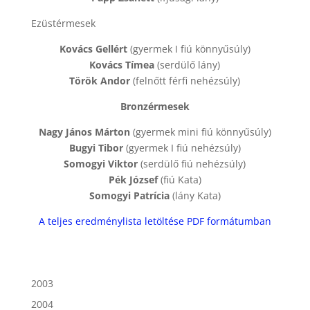
Ezüstérmesek
Kovács Gellért
(gyermek I fiú könnyűsúly)
Kovács Tímea
(serdülő lány)
Török Andor
(felnőtt férfi nehézsúly)
Bronzérmesek
Nagy János Márton
(gyermek mini fiú könnyűsúly)
Bugyi Tibor
(gyermek I fiú nehézsúly)
Somogyi Viktor
(serdülő fiú nehézsúly)
Pék József
(fiú Kata)
Somogyi Patrícia
(lány Kata)
A teljes eredménylista letöltése PDF formátumban
2003
2004