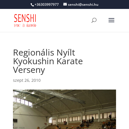
+36303997977
senshi@senshi.hu
Regionális Nyílt
Kyokushin Karate
Verseny
szept 26, 2010