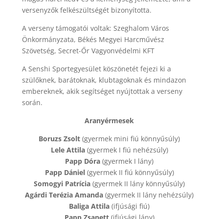
versenyzők felkészültségét bizonyította.
A verseny támogatói voltak: Szeghalom Város
Önkormányzata, Békés Megyei Harcművész
Szövetség, Secret-Őr Vagyonvédelmi KFT
A Senshi Sportegyesület köszönetét fejezi ki a
szülőknek, barátoknak, klubtagoknak és mindazon
embereknek, akik segítséget nyújtottak a verseny
során.
Aranyérmesek
Boruzs Zsolt
(gyermek mini fiú könnyűsúly)
Lele Attila
(gyermek I fiú nehézsúly)
Papp Dóra
(gyermek I lány)
Papp Dániel
(gyermek II fiú könnyűsúly)
Somogyi Patrícia
(gyermek II lány könnyűsúly)
Agárdi Terézia Amanda
(gyermek II lány nehézsúly)
Baliga Attila
(ifjúsági fiú)
Papp Zsanett
(ifjúsági lány)