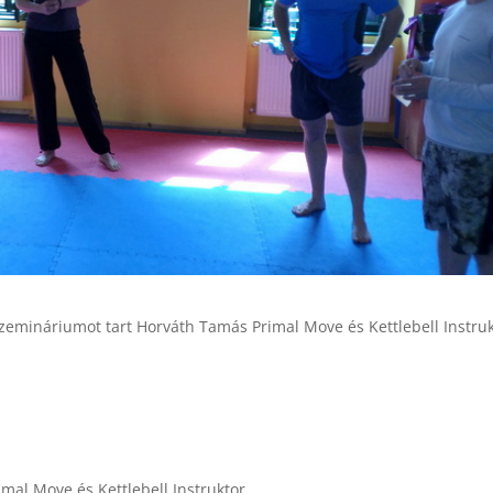
zemináriumot tart Horváth Tamás Primal Move és Kettlebell Instru
mal Move és Kettlebell Instruktor