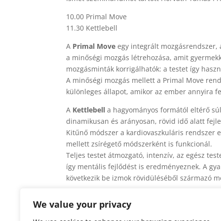
10.00 Primal Move
11.30 Kettlebell
A
Primal Move
egy integrált mozgásrendszer, 
a minőségi mozgás létrehozása, amit gyermekké
mozgásminták korrigálhatók: a testet így hasz
A minőségi mozgás mellett a Primal Move rends
különleges állapot, amikor az ember annyira f
A
Kettlebell
a hagyományos formától eltérő súly
dinamikusan és arányosan, rövid idő alatt fejle
Kitűnő módszer a kardiovaszkuláris rendszer ed
mellett zsírégető módszerként is funkcionál.
Teljes testet átmozgató, intenzív, az egész tes
így mentális fejlődést is eredményeznek. A gya
következik be izmok rövidüléséből származó m
Foto album
We value your privacy
Időpont: 2014. május 25. vasárnap 10.00 – 13.