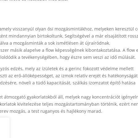
amely visszanyúl olyan ősi mozgásmintákhoz, melyeken keresztül c
nt mindannyian birtokoltunk. Segítségével a már elsajátított ross
nálva a mozgásminták a sok ismétlésen át újraíródnak.
zer másik alapelve a flow képességének kibontakoztatása. A flow 
eloldódik a tevékenységében, hogy észre sem veszi az idő múlását.
zós edzés, mely az ízületek és a gerinc fokozott védelme mellett
szti az erő-állóképességet, az izmok relatív erejét és hatékonyságát
zésére, növeli a tüdő kapacitását, szálkás izomzatot építő hatása
tet átmozgató gyakorlatokból áll, melyek nagy koncentrációt igényel
korlatok kivitelezése teljes mozgástartományban történik, ezért n
erev mozgás, a test ruganyos és hajlékony marad.
00.