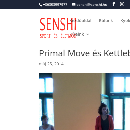
+36303997977
senshi@senshi.hu
Kezdőoldal
Rólunk
Kyok
Híreink
Primal Move és Kettl
máj 25, 2014