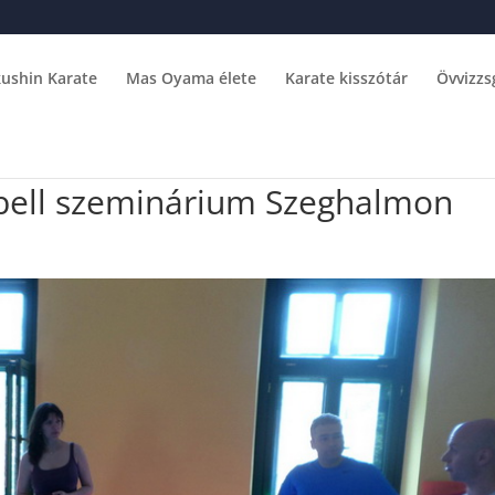
ushin Karate
Mas Oyama élete
Karate kisszótár
Övvizzs
ebell szeminárium Szeghalmon