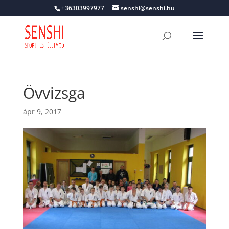
+36303997977
senshi@senshi.hu
Övvizsga
ápr 9, 2017