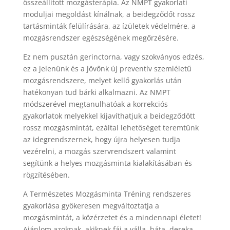
összeállított mozgásterápia. Az NMPT gyakorlati
moduljai megoldást kínálnak, a beidegződőt rossz
tartásminták felülírására, az ízületek védelmére, a
mozgásrendszer egészségének megőrzésére.
Ez nem pusztán gerinctorna, vagy szokványos edzés,
ez a jelenünk és a jövőnk új preventív szemléletű
mozgásrendszere, melyet kellő gyakorlás után
hatékonyan tud bárki alkalmazni. Az NMPT
módszerével megtanulhatóak a korrekciós
gyakorlatok melyekkel kijavíthatjuk a beidegződött
rossz mozgásmintát, ezáltal lehetőséget teremtünk
az idegrendszernek, hogy újra helyesen tudja
vezérelni, a mozgás szervrendszert valamint
segítünk a helyes mozgásminta kialakításában és
rögzítésében.
A Természetes Mozgásminta Tréning rendszeres
gyakorlása gyökeresen megváltoztatja a
mozgásmintát, a közérzetet és a mindennapi életet!
Ajánlom azoknak, akiknek fáj a válla, háta, dereka,