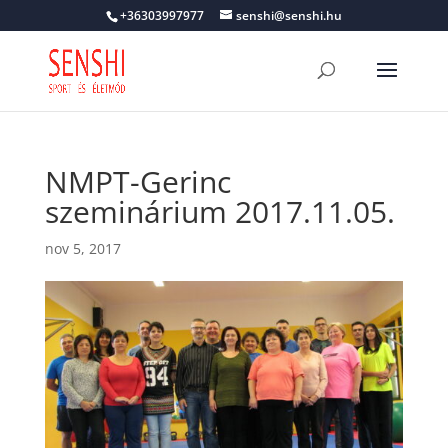
+36303997977
senshi@senshi.hu
NMPT-Gerinc
szeminárium 2017.11.05.
nov 5, 2017