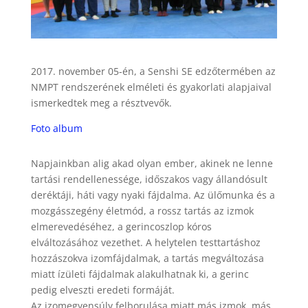
2017. november 05-én, a Senshi SE edzőtermében az
NMPT rendszerének elméleti és gyakorlati alapjaival
ismerkedtek meg a résztvevők.
Foto album
Napjainkban alig akad olyan ember, akinek ne lenne
tartási rendellenessége, időszakos vagy állandósult
deréktáji, háti vagy nyaki fájdalma. Az ülőmunka és a
mozgásszegény életmód, a rossz tartás az izmok
elmerevedéséhez, a gerincoszlop kóros
elváltozásához vezethet. A helytelen testtartáshoz
hozzászokva izomfájdalmak, a tartás megváltozása
miatt ízületi fájdalmak alakulhatnak ki, a gerinc
pedig elveszti eredeti formáját.
Az izomegyensúly felborulása miatt más izmok, más