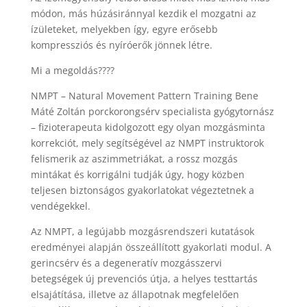
módon, más húzásiránnyal kezdik el mozgatni az
ízületeket, melyekben így, egyre erősebb
kompressziós és nyíróerők jönnek létre.
Mi a megoldás????
NMPT – Natural Movement Pattern Training Bene
Máté Zoltán porckorongsérv specialista gyógytornász
– fizioterapeuta kidolgozott egy olyan mozgásminta
korrekciót, mely segítségével az NMPT instruktorok
felismerik az aszimmetriákat, a rossz mozgás
mintákat és korrigálni tudják úgy, hogy közben
teljesen biztonságos gyakorlatokat végeztetnek a
vendégekkel.
Az NMPT, a legújabb mozgásrendszeri kutatások
eredményei alapján összeállított gyakorlati modul. A
gerincsérv és a degeneratív mozgásszervi
betegségek új prevenciós útja, a helyes testtartás
elsajátítása, illetve az állapotnak megfelelően