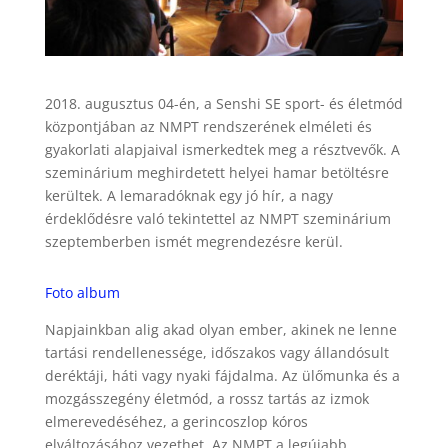
2018. augusztus 04-én, a Senshi SE sport- és életmód
központjában az NMPT rendszerének elméleti és
gyakorlati alapjaival ismerkedtek meg a résztvevők. A
szeminárium meghirdetett helyei hamar betöltésre
kerültek. A lemaradóknak egy jó hír, a nagy
érdeklődésre való tekintettel az NMPT szeminárium
szeptemberben ismét megrendezésre kerül.
Foto album
Napjainkban alig akad olyan ember, akinek ne lenne
tartási rendellenessége, időszakos vagy állandósult
deréktáji, háti vagy nyaki fájdalma. Az ülőmunka és a
mozgásszegény életmód, a rossz tartás az izmok
elmerevedéséhez, a gerincoszlop kóros
elváltozásához vezethet. Az NMPT a legújabb