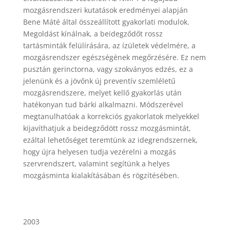
mozgásrendszeri kutatások eredményei alapján
Bene Máté által összeállított gyakorlati modulok.
Megoldást kínálnak, a beidegződőt rossz
tartásminták felülírására, az ízületek védelmére, a
mozgásrendszer egészségének megőrzésére. Ez nem
pusztán gerinctorna, vagy szokványos edzés, ez a
jelenünk és a jövőnk új preventív szemléletű
mozgásrendszere, melyet kellő gyakorlás után
hatékonyan tud bárki alkalmazni. Módszerével
megtanulhatóak a korrekciós gyakorlatok melyekkel
kijavíthatjuk a beidegződött rossz mozgásmintát,
ezáltal lehetőséget teremtünk az idegrendszernek,
hogy újra helyesen tudja vezérelni a mozgás
szervrendszert, valamint segítünk a helyes
mozgásminta kialakításában és rögzítésében.
2003