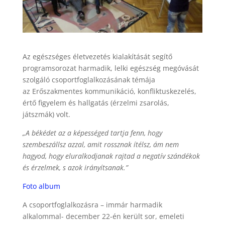
Az egészséges életvezetés kialakítását segítő
programsorozat harmadik, lelki egészség megóvását
szolgáló csoportfoglalkozásának témája
az Erőszakmentes kommunikáció, konfliktuskezelés,
értő figyelem és hallgatás (érzelmi zsarolás,
játszmák) volt.
„A békédet az a képességed tartja fenn, hogy
szembeszállsz azzal, amit rossznak ítélsz, ám nem
hagyod, hogy eluralkodjanak rajtad a negatív szándékok
és érzelmek, s azok irányítsanak.”
Foto album
A csoportfoglalkozásra – immár harmadik
alkalommal- december 22-én került sor, emeleti