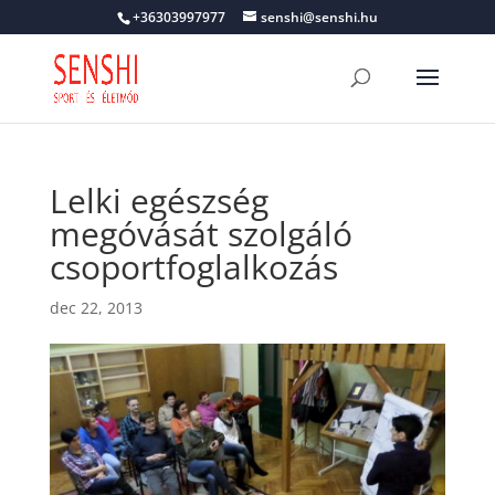
+36303997977
senshi@senshi.hu
Lelki egészség
megóvását szolgáló
csoportfoglalkozás
dec 22, 2013