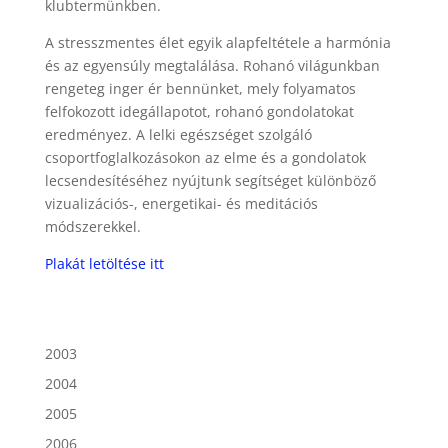
klubtermünkben.
A stresszmentes élet egyik alapfeltétele a harmónia
és az egyensúly megtalálása. Rohanó világunkban
rengeteg inger ér bennünket, mely folyamatos
felfokozott idegállapotot, rohanó gondolatokat
eredményez. A lelki egészséget szolgáló
csoportfoglalkozásokon az elme és a gondolatok
lecsendesítéséhez nyújtunk segítséget különböző
vizualizációs-, energetikai- és meditációs
módszerekkel.
Plakát letöltése itt
2003
2004
2005
2006