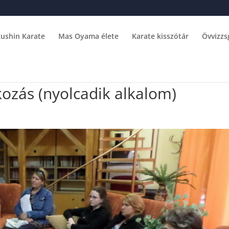
ushin Karate
Mas Oyama élete
Karate kisszótár
Övvizzs
kozás (nyolcadik alkalom)