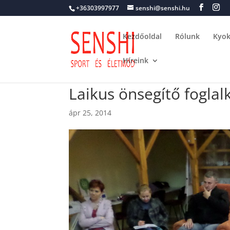
+36303997977
senshi@senshi.hu
Kezdőoldal
Rólunk
Kyok
Híreink
Laikus önsegítő foglal
ápr 25, 2014