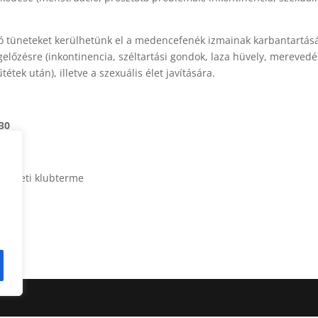
tüneteket kerülhetünk el a medencefenék izmainak karbantartásá
előzésre (inkontinencia, széltartási gondok, laza hüvely, merevedé
étek után), illetve a szexuális élet javítására.
.30
emeleti klubterme