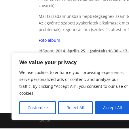
zavarok)
Mai társadalmunkban népbetegségnek számító 
Az egyénre szabott gyakorlatok alkalmasak meg
problémák), regenerációra (szülés és altesti műt
Foto album
Időpont:
2014. április 25. (péntek) 16.30 – 17
We value your privacy
Plakát letöltése itt
Helyszín: Senshi SE Életmód- és Sportközpont 
We use cookies to enhance your browsing experience,
(Szeghalom Tildy Z. u. 17.)
serve personalized ads or content, and analyze our
traffic. By clicking "Accept All", you consent to our use of
cookies.
Customize
Reject All
Accept All
Senshi