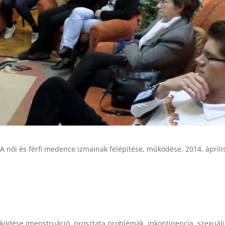
női és férfi medence izmainak felépítése, működése. 2014. április
űködése (menstruáció, prosztata problémák, inkontinencia, szexuáli