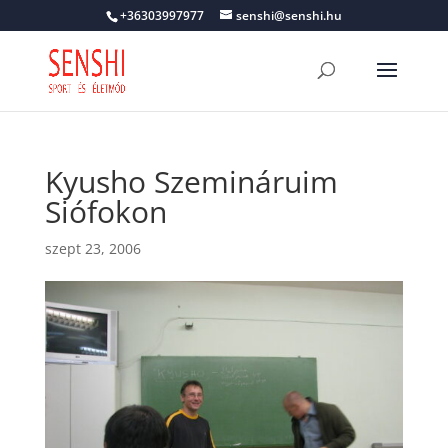
+36303997977
senshi@senshi.hu
Kyusho Szemináruim
Siófokon
szept 23, 2006