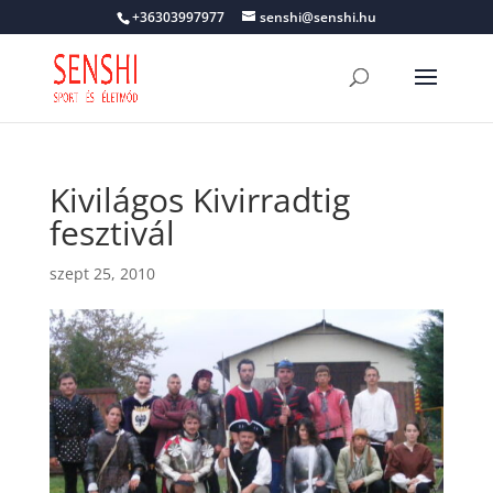
+36303997977
senshi@senshi.hu
Kivilágos Kivirradtig
fesztivál
szept 25, 2010