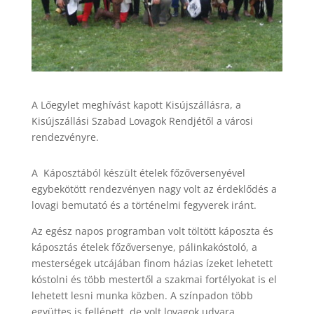
A Lőegylet meghívást kapott Kisújszállásra, a
Kisújszállási Szabad Lovagok Rendjétől a városi
rendezvényre.
A Káposztából készült ételek főzőversenyével
egybekötött rendezvényen nagy volt az érdeklődés a
lovagi bemutató és a történelmi fegyverek iránt.
Az egész napos programban volt töltött káposzta és
káposztás ételek főzőversenye, pálinkakóstoló, a
mesterségek utcájában finom házias ízeket lehetett
kóstolni és több mestertől a szakmai fortélyokat is el
lehetett lesni munka közben. A színpadon több
együttes is fellépett, de volt lovagok udvara,