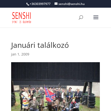
+36303997977
senshi@senshi.hu
Januári találkozó
jan 1, 2009