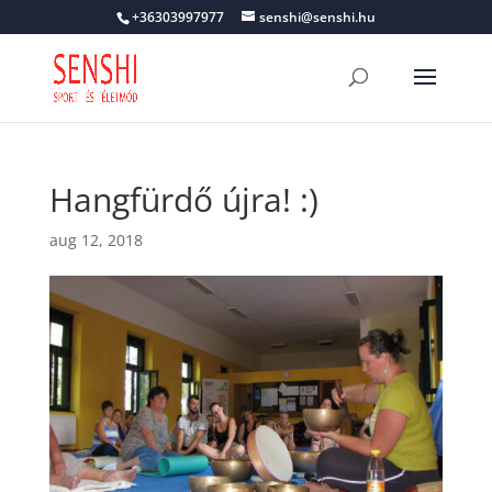
+36303997977
senshi@senshi.hu
Hangfürdő újra! :)
aug 12, 2018