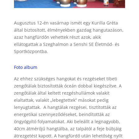
Augusztus 12-én vasárnap ismét egy Kurilla Gréta
által biztosított, élményekben gazdag hangutazáson,
azaz hangfürdőn vehettek részt azok, akik
ellátogattak a Szeghalmon a Senshi SE Életmód- és
Sportközpontba.
Foto album
Az ehhez szükséges hangokat és rezgéseket tibeti
zengőtálak biztosították óceán dobbal kiegészítve. A
zengőtálak által keltett rezgéshullámok valakit
elaltattak, valakit „lebegtettek” másokat pedig
lenyugtattak. A hangtálak rezgései, tisztították az
energetikai szennyeződéseket, beindították az
öngyógyító folyamatokat. Aki beleállt a legnagyobb,
40cm átmérőjű hangtálba, az talpától a feje búbjáig
átrezgetést kapott. A hangfürdő után lehetőség nyílt