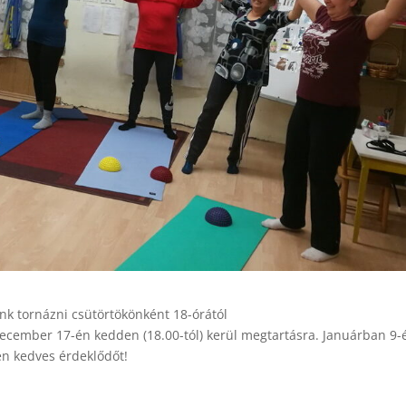
unk tornázni csütörtökönként 18-órától
ecember 17-én kedden (18.00-tól) kerül megtartásra. Januárban 9-
en kedves érdeklődőt!