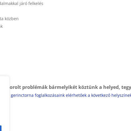
almakkal járó felkelés
éta közben
ak
 felsorolt problémák bármelyikét köztünk a helyed, tegy
ortos gerinctorna foglalkozásaink elérhetőek a következő helyszíne