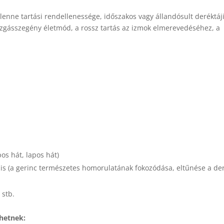
enne tartási rendellenessége, időszakos vagy állandósult deréktáji
ozgásszegény életmód, a rossz tartás az izmok elmerevedéséhez, a
pos hát, lapos hát)
zis (a gerinc természetes homorulatának fokozódása, eltűnése a de
 stb.
ehetnek: