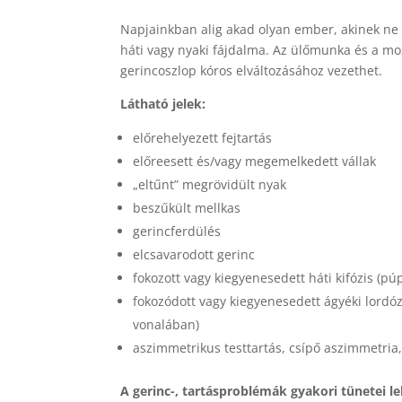
Napjainkban alig akad olyan ember, akinek ne l
háti vagy nyaki fájdalma. Az ülőmunka és a m
gerincoszlop kóros elváltozásához vezethet.
Látható jelek:
előrehelyezett fejtartás
előreesett és/vagy megemelkedett vállak
„eltűnt” megrövidült nyak
beszűkült mellkas
gerincferdülés
elcsavarodott gerinc
fokozott vagy kiegyenesedett háti kifózis (pú
fokozódott vagy kiegyenesedett ágyéki lordó
vonalában)
aszimmetrikus testtartás, csípő aszimmetria,
A gerinc-, tartásproblémák gyakori tünetei l