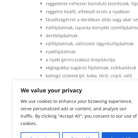
reggelente nehezen beinduló testrészek, fájd
reggelre beállt, elfeküdt érzés a nyakban
fáradtságérzet a derékban állás vagy akár s
hátfájdalmak, lapocka környéki izomfájdalm
derékfájdalmak
vállfájdalmak, vállízületi lágyrészfájdalmak
nyakfájdalmak
a nyaki gerincszakasz krepitációja
végtagokba sugárzó fájdalmak, zsibbadások
kattogó ízületek (pl. boka, térd, csípő, váll)
teniszkönyök, golfkönyök
We value your privacy
Ha tapasztaltad a
csuklóízületi problémák
magadért, gerinc-tornázz velünk!
Csop
We use cookies to enhance your browsing experience,
serve personalized ads or content, and analyze our
traffic. By clicking "Accept All", you consent to our use of
cookies.