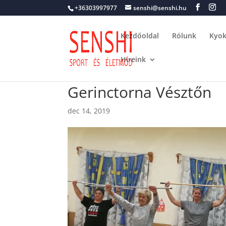
+36303997977
senshi@senshi.hu
Kezdőoldal
Rólunk
Kyok
Híreink
Gerinctorna Vésztőn
dec 14, 2019