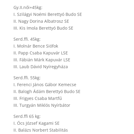
Gy.II.női+45kg:
I. Szilágyi Noémi Berettyó Budo SE
II. Nagy Dorina Albatrosz SE
III. Kis Imola Berettyó Budo SE
Serd.ffi. 45kg:
I. Molnár Bence Siófok
II. Papp Csaba Kapuvár LSE
III. Fábián Márk Kapuvár LSE
III. Laub Dávid Nyíregyháza
Serd.ffi. 55kg:
I. Ferenci János Gábor Kemecse
II. Balogh Ádám Berettyó Budo SE
III. Frigyes Csaba Martfű
III. Turgyán Miklós Nyírbátor
Serd.ffi 65 kg:
I. Ócs József Kagami SE
II. Balázs Norbert Stabilitás