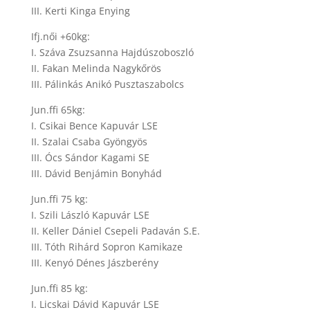
III. Kerti Kinga Enying
Ifj.női +60kg:
I. Száva Zsuzsanna Hajdúszoboszló
II. Fakan Melinda Nagykőrös
III. Pálinkás Anikó Pusztaszabolcs
Jun.ffi 65kg:
I. Csikai Bence Kapuvár LSE
II. Szalai Csaba Gyöngyös
III. Ócs Sándor Kagami SE
III. Dávid Benjámin Bonyhád
Jun.ffi 75 kg:
I. Szili László Kapuvár LSE
II. Keller Dániel Csepeli Padaván S.E.
III. Tóth Rihárd Sopron Kamikaze
III. Kenyó Dénes Jászberény
Jun.ffi 85 kg:
I. Licskai Dávid Kapuvár LSE