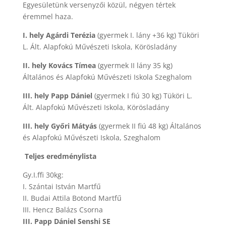
Egyesületünk versenyzői közül, négyen tértek
éremmel haza.
I. hely Agárdi Terézia
(gyermek I. lány +36 kg) Tüköri
L. Ált. Alapfokú Művészeti Iskola, Körösladány
II. hely Kovács Tímea
(gyermek II lány 35 kg)
Általános és Alapfokú Művészeti Iskola Szeghalom
III. hely Papp Dániel
(gyermek I fiú 30 kg) Tüköri L.
Ált. Alapfokú Művészeti Iskola, Körösladány
III. hely Győri Mátyás
(gyermek II fiú 48 kg) Általános
és Alapfokú Művészeti Iskola, Szeghalom
Teljes eredménylista
Gy.I.ffi 30kg:
I. Szántai István Martfű
II. Budai Attila Botond Martfű
III. Hencz Balázs Csorna
III. Papp Dániel Senshi SE