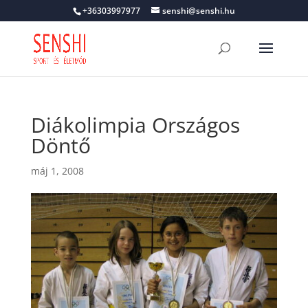
+36303997977
senshi@senshi.hu
Diákolimpia Országos
Döntő
máj 1, 2008