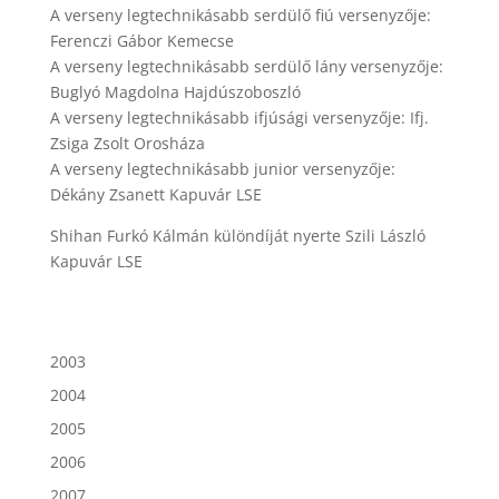
A verseny legtechnikásabb serdülő fiú versenyzője:
Ferenczi Gábor Kemecse
A verseny legtechnikásabb serdülő lány versenyzője:
Buglyó Magdolna Hajdúszoboszló
A verseny legtechnikásabb ifjúsági versenyzője: Ifj.
Zsiga Zsolt Orosháza
A verseny legtechnikásabb junior versenyzője:
Dékány Zsanett Kapuvár LSE
Shihan Furkó Kálmán különdíját nyerte Szili László
Kapuvár LSE
2003
2004
2005
2006
2007