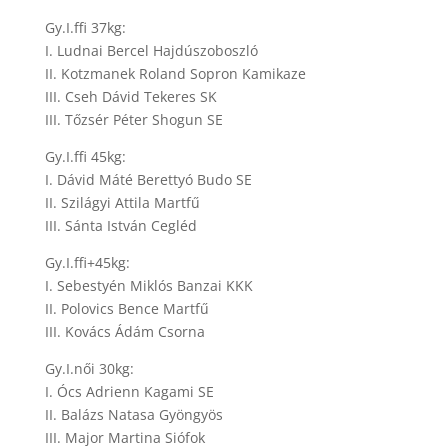
Gy.I.ffi 37kg:
I. Ludnai Bercel Hajdúszoboszló
II. Kotzmanek Roland Sopron Kamikaze
III. Cseh Dávid Tekeres SK
III. Tőzsér Péter Shogun SE
Gy.I.ffi 45kg:
I. Dávid Máté Berettyó Budo SE
II. Szilágyi Attila Martfű
III. Sánta István Cegléd
Gy.I.ffi+45kg:
I. Sebestyén Miklós Banzai KKK
II. Polovics Bence Martfű
III. Kovács Ádám Csorna
Gy.I.női 30kg:
I. Ócs Adrienn Kagami SE
II. Balázs Natasa Gyöngyös
III. Major Martina Siófok