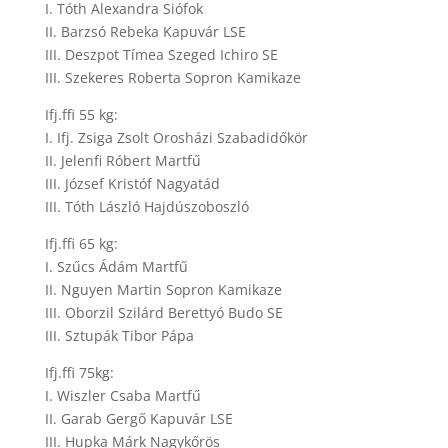
I. Tóth Alexandra Siófok
II. Barzsó Rebeka Kapuvár LSE
III. Deszpot Tímea Szeged Ichiro SE
III. Szekeres Roberta Sopron Kamikaze
Ifj.ffi 55 kg:
I. Ifj. Zsiga Zsolt Orosházi Szabadidőkör
II. Jelenfi Róbert Martfű
III. József Kristóf Nagyatád
III. Tóth László Hajdúszoboszló
Ifj.ffi 65 kg:
I. Szűcs Ádám Martfű
II. Nguyen Martin Sopron Kamikaze
III. Oborzil Szilárd Berettyó Budo SE
III. Sztupák Tibor Pápa
Ifj.ffi 75kg:
I. Wiszler Csaba Martfű
II. Garab Gergő Kapuvár LSE
III. Hupka Márk Nagykőrös