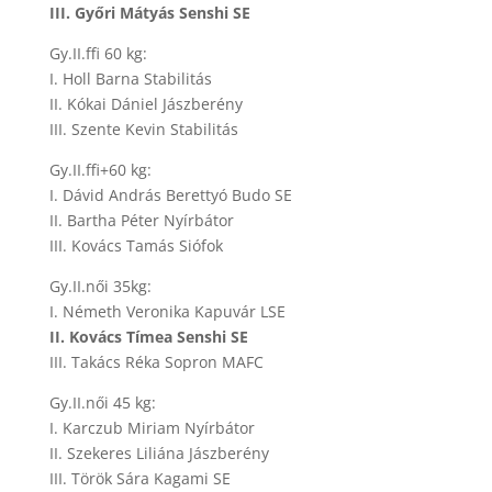
III. Győri Mátyás Senshi SE
Gy.II.ffi 60 kg:
I. Holl Barna Stabilitás
II. Kókai Dániel Jászberény
III. Szente Kevin Stabilitás
Gy.II.ffi+60 kg:
I. Dávid András Berettyó Budo SE
II. Bartha Péter Nyírbátor
III. Kovács Tamás Siófok
Gy.II.női 35kg:
I. Németh Veronika Kapuvár LSE
II. Kovács Tímea Senshi SE
III. Takács Réka Sopron MAFC
Gy.II.női 45 kg:
I. Karczub Miriam Nyírbátor
II. Szekeres Liliána Jászberény
III. Török Sára Kagami SE