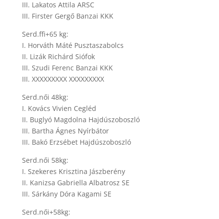
III. Lakatos Attila ARSC
III. Firster Gergő Banzai KKK
Serd.ffi+65 kg:
I. Horváth Máté Pusztaszabolcs
II. Lizák Richárd Siófok
III. Szudi Ferenc Banzai KKK
III. XXXXXXXXX XXXXXXXXX
Serd.női 48kg:
I. Kovács Vivien Cegléd
II. Buglyó Magdolna Hajdúszoboszló
III. Bartha Ágnes Nyírbátor
III. Bakó Erzsébet Hajdúszoboszló
Serd.női 58kg:
I. Szekeres Krisztina Jászberény
II. Kanizsa Gabriella Albatrosz SE
III. Sárkány Dóra Kagami SE
Serd.női+58kg: