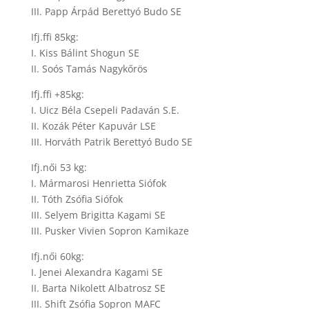
III. Papp Árpád Berettyó Budo SE
Ifj.ffi 85kg:
I. Kiss Bálint Shogun SE
II. Soós Tamás Nagykőrös
Ifj.ffi +85kg:
I. Uicz Béla Csepeli Padaván S.E.
II. Kozák Péter Kapuvár LSE
III. Horváth Patrik Berettyó Budo SE
Ifj.női 53 kg:
I. Mármarosi Henrietta Siófok
II. Tóth Zsófia Siófok
III. Selyem Brigitta Kagami SE
III. Pusker Vivien Sopron Kamikaze
Ifj.női 60kg:
I. Jenei Alexandra Kagami SE
II. Barta Nikolett Albatrosz SE
III. Shift Zsófia Sopron MAFC