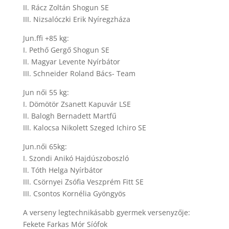
II. Rácz Zoltán Shogun SE
III. Nizsalóczki Erik Nyíregzháza
Jun.ffi +85 kg:
I. Pethő Gergő Shogun SE
II. Magyar Levente Nyírbátor
III. Schneider Roland Bács- Team
Jun női 55 kg:
I. Dömötör Zsanett Kapuvár LSE
II. Balogh Bernadett Martfű
III. Kalocsa Nikolett Szeged Ichiro SE
Jun.női 65kg:
I. Szondi Anikó Hajdúszoboszló
II. Tóth Helga Nyírbátor
III. Csörnyei Zsófia Veszprém Fitt SE
III. Csontos Kornélia Gyöngyös
A verseny legtechnikásabb gyermek versenyzője:
Fekete Farkas Mór Síófok