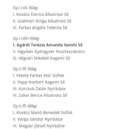
Gy.I.női 36kg:
I. Kovács Dorina Albatrosz SE
II. Szatmári Kinga Albatrosz SE
III. Farkas Angéla Tekeres SK
Gy.I.női+36kg:
I. Agárdi Terézia Amanda Senshi SE
II. Vigyikán Gyöngyvér Pusztaszabolcs
III. Végvári Nikolett Kagami SE
Gy.II.ffi 36kg:
I. Fekete Farkas Mór Siófok
II. Papp Norbert Kagami SE
III. Karczub Zalán Nyírbátor
III. Zakar Bence Albatrosz SE
Gy.II.ffi 48kg:
I. Kovács Manó Benedek Siófok
II. Varga Sándor Nyírbátor
III. Magyar József Nyírbátor