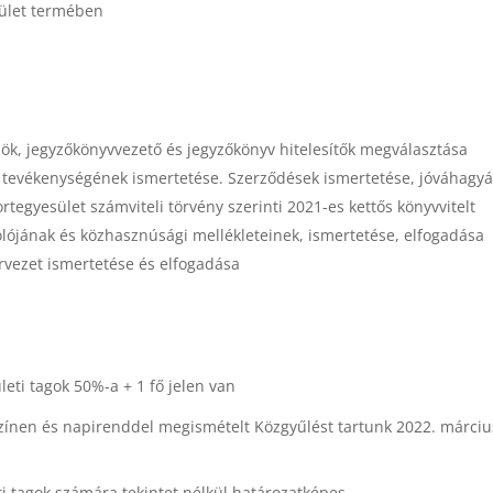
sület termében
nök, jegyzőkönyvvezető és jegyzőkönyv hitelesítők megválasztása
i tevékenységének ismertetése. Szerződések ismertetése, jóváhagyá
rtegyesület számviteli törvény szerinti 2021-es kettős könyvvitelt
lójának és közhasznúsági mellékleteinek, ismertetése, elfogadása
tervezet ismertetése és elfogadása
eti tagok 50%-a + 1 fő jelen van
színen és napirenddel megismételt Közgyűlést tartunk 2022. márciu
i tagok számára tekintet nélkül határozatképes.