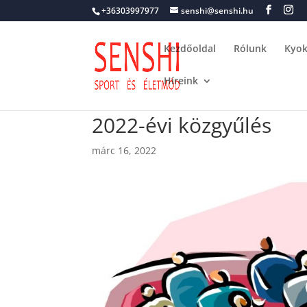
+36303997977
senshi@senshi.hu
Kezdőoldal
Rólunk
Kyok
Híreink
2022-évi közgyűlés
márc 16, 2022