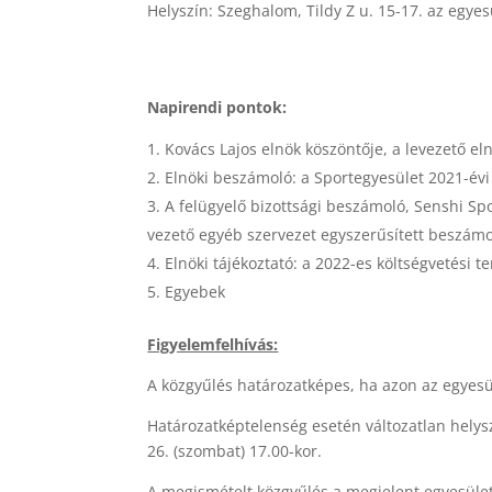
Helyszín: Szeghalom, Tildy Z u. 15-17. az egye
Napirendi pontok:
Kovács Lajos elnök köszöntője, a levezető el
Elnöki beszámoló: a Sportegyesület 2021-év
A felügyelő bizottsági beszámoló, Senshi Spo
vezető egyéb szervezet egyszerűsített beszámo
Elnöki tájékoztató: a 2022-es költségvetési 
Egyebek
Figyelemfelhívás:
A közgyűlés határozatképes, ha azon az egyesül
Határozatképtelenség esetén változatlan hely
26. (szombat) 17.00-kor.
A megismételt közgyűlés a megjelent egyesület