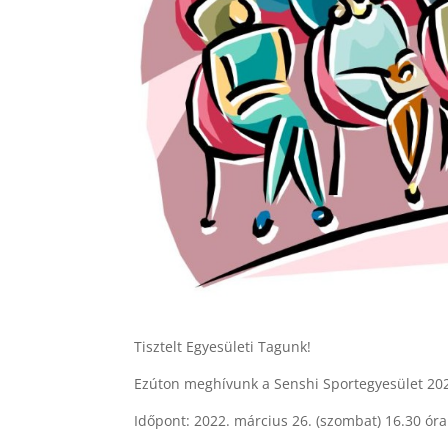
Tisztelt Egyesületi Tagunk!
Ezúton meghívunk a Senshi Sportegyesület 202
Időpont: 2022. március 26. (szombat) 16.30 óra